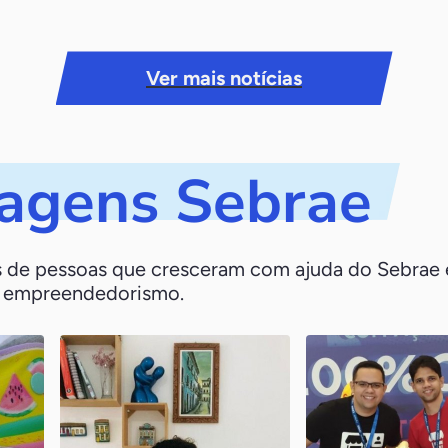
Ver mais notícias
agens Sebrae
as de pessoas que cresceram com ajuda do Sebrae
o empreendedorismo.
Gardênia Régia
Showkase
São Luís / MA
João Pessoa / PB
s
Após participar do
Entenda como o Se
Empretec, Gardênia
fundamental para a