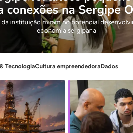
a conexões na Sergipe O
 da instituição miram no potencial desenvolv
economia sergipana
& Tecnologia
Cultura empreendedora
Dados