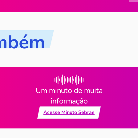
ambém
Um minuto de muita
informação
Acesse Minuto Sebrae