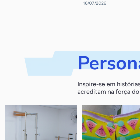
16/07/2026
Person
Inspire-se em históri
acreditam na força d
Clínica Evoluir
Amor & Co.
Cariacica / ES
Piracanjuba / GO
No início, eram apenas ele, a
A empresa produz por mê
esposa e uma secretária.
cerca de 500 fraldas e mil