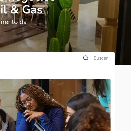
il & Gas
imento da
Dados
Buscar
para
busca
Palavra
chave