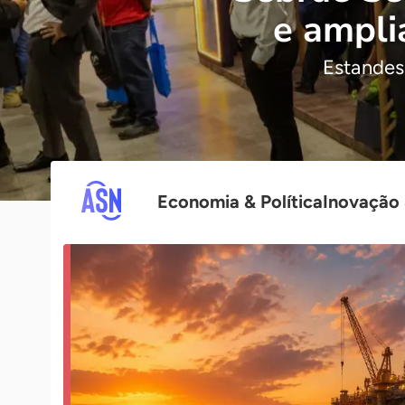
e ampli
Estandes
Economia & Política
Inovação 
Agência
Sebrae
de
Notícias