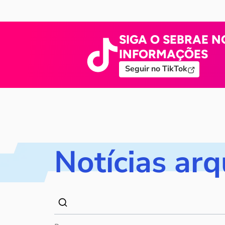
SIGA O SEBRAE N
INFORMAÇÕES
Seguir no TikTok
Notícias ar
Dados
Palavra