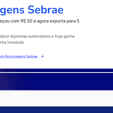
gens Sebrae
çou com R$ 50 e agora exporta para 5
uzir bijuterias sustentáveis e hoje ganha
nha investido.
s em Personagens Sebrae