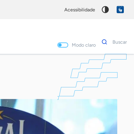
acessibilidade
Dados
Buscar
para
Modo claro
busca
Palavra
chave