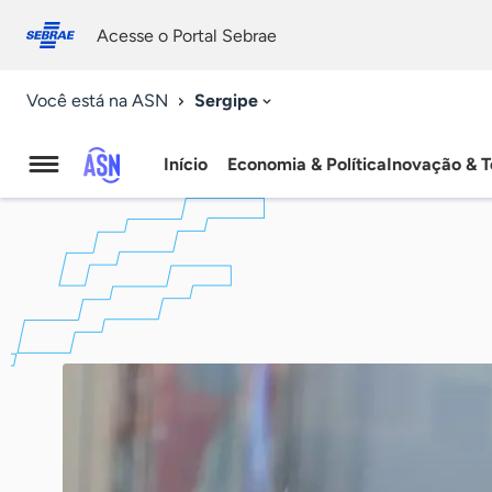
Fale
Acessibilidade
conosco
0
Acesse o Portal Sebrae
9
Sergipe
Você está na ASN
Início
Economia & Política
Inovação & T
Agência
Sebrae
de
Notícias