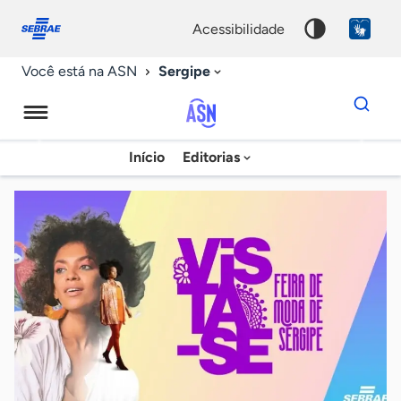
Fale
Acessibilidade
conosco
0
acessibilidade
9
Sergipe
Você está na ASN
Dados
para
busca
Agência
Início
Editorias
Palavra
Sebrae
chave
de
Notícias