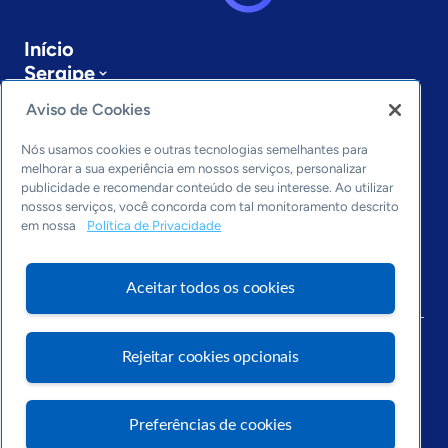
Início
Sergipe
Sobre a ASN
Aviso de Cookies
Últimas notícias
Entre em contato
Nós usamos cookies e outras tecnologias semelhantes para
Editorias
melhorar a sua experiência em nossos serviços, personalizar
publicidade e recomendar conteúdo de seu interesse. Ao utilizar
Economia & Política
nossos serviços, você concorda com tal monitoramento descrito
em nossa
Política de Privacidade
Inovação & Tecnologia
Cultura empreendedora
Dados
Aceitar todos os cookies
Arquivo
Rejeitar cookies opcionais
Preferências de cookies
Visite o Portal Sebrae