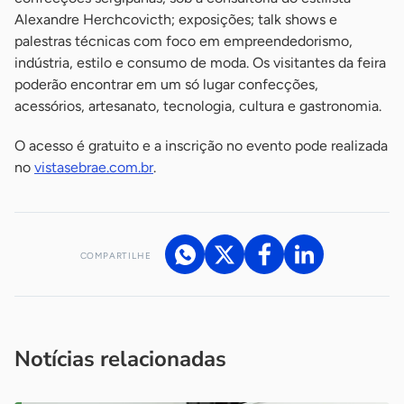
Alexandre Herchcovicth; exposições; talk shows e
palestras técnicas com foco em empreendedorismo,
indústria, estilo e consumo de moda. Os visitantes da feira
poderão encontrar em um só lugar confecções,
acessórios, artesanato, tecnologia, cultura e gastronomia.
O acesso é gratuito e a inscrição no evento pode realizada
no
vistasebrae.com.br
.
COMPARTILHE
Acesse nossos canais de atendimento
Ficou com alguma dúvida?
.
Se
você é um profissional da imprensa, entre em contato pelo
imprensa@sebrae.com.br
fale com a ASN em cada UF
ou
Notícias relacionadas