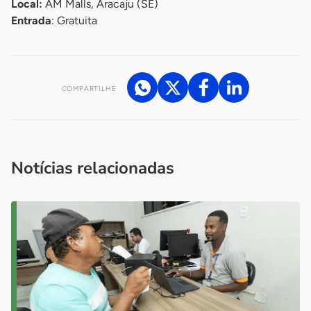
Local:
AM Malls, Aracaju (SE)
Entrada
: Gratuita
COMPARTILHE
Acesse nossos canais de atendimento
Ficou com alguma dúvida?
.
Se
você é um profissional da imprensa, entre em contato pelo
imprensa@sebrae.com.br
fale com a ASN em cada UF
ou
Notícias relacionadas