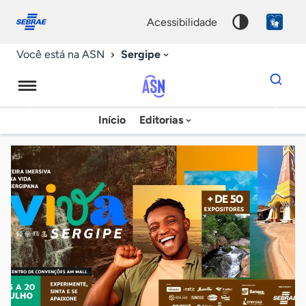
Fale
Acessibilidade
conosco
0
acessibilidade
9
Sergipe
Você está na ASN
Dados
para
busca
Agência
Início
Editorias
Palavra
Sebrae
chave
de
Notícias