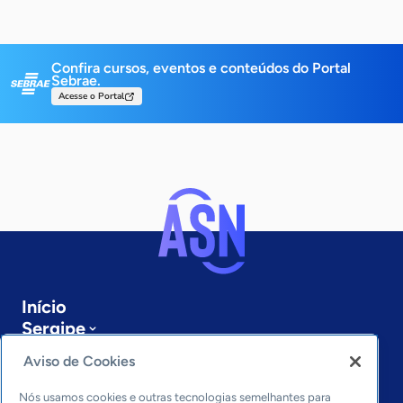
Confira cursos, eventos e conteúdos do Portal
Sebrae.
Acesse o Portal
Início
Sergipe
Sobre a ASN
Aviso de Cookies
Últimas notícias
Entre em contato
Nós usamos cookies e outras tecnologias semelhantes para