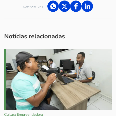
COMPARTILHE
Acesse nossos canais de atendimento
Ficou com alguma dúvida?
.
Se
você é um profissional da imprensa, entre em contato pelo
imprensa@sebrae.com.br
fale com a ASN em cada UF
ou
Notícias relacionadas
Cultura Empreendedora