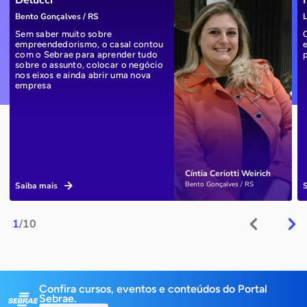
Delucci
Bento Gonçalves / RS
L
Sem saber muito sobre
empreendedorismo, o casal contou
com o Sebrae para aprender tudo
sobre o assunto, colocar o negócio
nos eixos e ainda abrir uma nova
empresa
Cíntia Ceriotti Weirich
Bento Gonçalves / RS
Saiba mais
1
/10
Confira cursos, eventos e conteúdos do Portal
Sebrae.