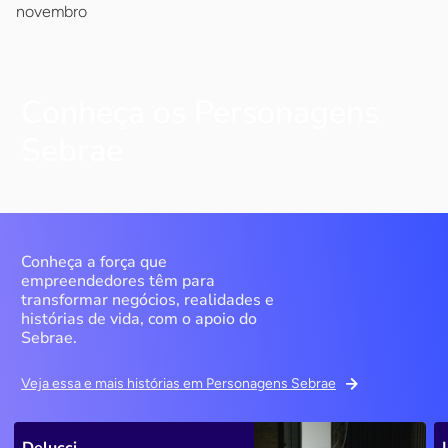
novembro
Conheça os Personagens
Sebrae
Conheça a força que
empreendedores têm para
transformar negócios, realidades e
histórias de vida, com o apoio do
Sebrae.
Veja essa e mais histórias em Personagens Sebrae