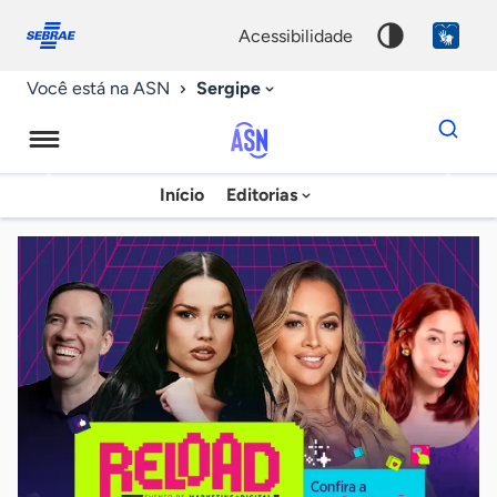
Fale
Acessibilidade
conosco
0
acessibilidade
9
Sergipe
Você está na ASN
Dados
para
busca
Agência
Início
Editorias
Palavra
Sebrae
chave
de
Notícias