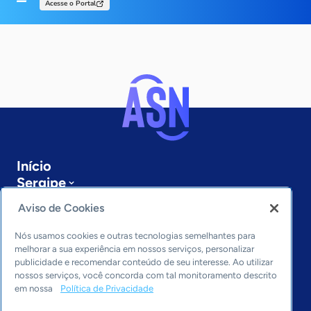
Acesse o Portal
Início
Sergipe
Sobre a ASN
Aviso de Cookies
Últimas notícias
Entre em contato
Nós usamos cookies e outras tecnologias semelhantes para
Editorias
melhorar a sua experiência em nossos serviços, personalizar
publicidade e recomendar conteúdo de seu interesse. Ao utilizar
Economia & Política
nossos serviços, você concorda com tal monitoramento descrito
em nossa
Política de Privacidade
Inovação & Tecnologia
Cultura empreendedora