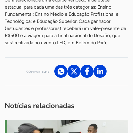
estadual para cada uma das três categorias: Ensino
Fundamental; Ensino Médio e Educação Profissional e
Tecnológica; e Educação Superior. Cada ganhador
(estudantes e professores) receberá um vale-presente de
R$500 e a viagem para a final nacional do Desafio, que
será realizada no evento LED, em Belém do Pará.
COMPARTILHE
Acesse nossos canais de atendimento
Ficou com alguma dúvida?
.
Se
você é um profissional da imprensa, entre em contato pelo
imprensa@sebrae.com.br
fale com a ASN em cada UF
ou
Notícias relacionadas