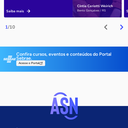
Cíntia Ceriotti Weirich
Bento Gonçalves / RS
Saiba mais
1
/10
Confira cursos, eventos e conteúdos do Portal
Sebrae.
Acesse o Portal