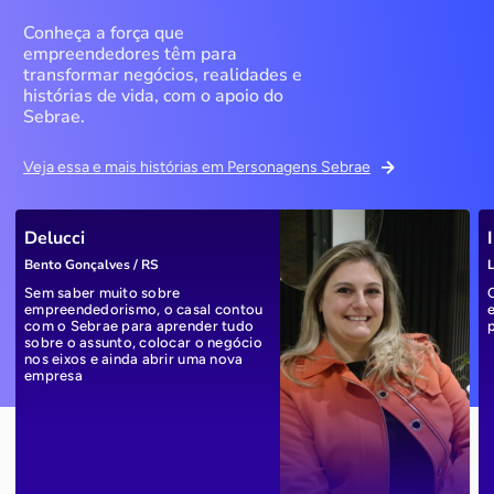
Conheça a força que
empreendedores têm para
transformar negócios, realidades e
histórias de vida, com o apoio do
Sebrae.
Veja essa e mais histórias em Personagens Sebrae
Delucci
Bento Gonçalves / RS
L
Sem saber muito sobre
empreendedorismo, o casal contou
com o Sebrae para aprender tudo
sobre o assunto, colocar o negócio
nos eixos e ainda abrir uma nova
empresa