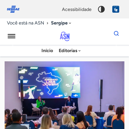
Fale
Acessibilidade
conosco
0
acessibilidade
9
Sergipe
Você está na ASN
Dados
para
busca
Agência
Início
Editorias
Palavra
Sebrae
chave
de
Notícias