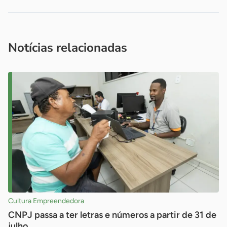
Acesse nossos canais de atendimento
Ficou com alguma dúvida?
.
Se
você é um profissional da imprensa, entre em contato pelo
imprensa@sebrae.com.br
fale com a ASN em cada UF
ou
Notícias relacionadas
Cultura Empreendedora
CNPJ passa a ter letras e números a partir de 31 de
julho