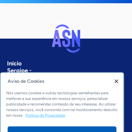
Início
Sergipe
Sobre a ASN
Aviso de Cookies
Últimas notícias
Entre em contato
Nós usamos cookies e outras tecnologias semelhantes para
Editorias
melhorar a sua experiência em nossos serviços, personalizar
publicidade e recomendar conteúdo de seu interesse. Ao utilizar
Economia & Política
nossos serviços, você concorda com tal monitoramento descrito
em nossa
Política de Privacidade
Inovação & Tecnologia
Cultura empreendedora
Dados