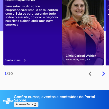
Bento Gonçalves / RS
L
Sem saber muito sobre
empreendedorismo, o casal contou
com o Sebrae para aprender tudo
sobre o assunto, colocar o negócio
nos eixos e ainda abrir uma nova
empresa
Cíntia Ceriotti Weirich
Bento Gonçalves / RS
Saiba mais
1
/10
Confira cursos, eventos e conteúdos do Portal
Sebrae.
Acesse o Portal