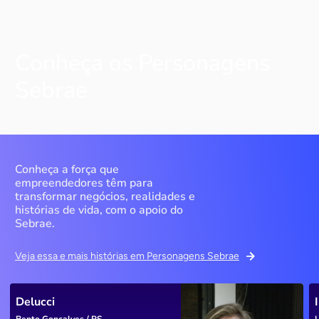
Conheça os Personagens
Sebrae
Conheça a força que
empreendedores têm para
transformar negócios, realidades e
histórias de vida, com o apoio do
Sebrae.
Veja essa e mais histórias em Personagens Sebrae
Delucci