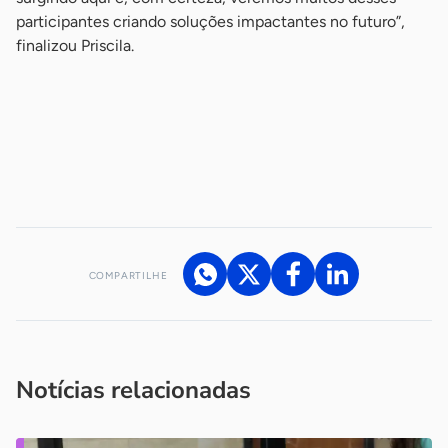
participantes criando soluções impactantes no futuro”,
finalizou Priscila.
-
-
-
COMPARTILHE
Acesse nossos canais de atendimento
Ficou com alguma dúvida?
.
Se
você é um profissional da imprensa, entre em contato pelo
imprensa@sebrae.com.br
fale com a ASN em cada UF
ou
Notícias relacionadas