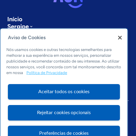
Início
Sergipe
Sobre a ASN
Aviso de Cookies
Últimas notícias
Entre em contato
Nós usamos cookies e outras tecnologias semelhantes para
Editorias
melhorar a sua experiência em nossos serviços, personalizar
publicidade e recomendar conteúdo de seu interesse. Ao utilizar
Economia & Política
nossos serviços, você concorda com tal monitoramento descrito
em nossa
Política de Privacidade
Inovação & Tecnologia
Cultura empreendedora
Dados
Aceitar todos os cookies
Arquivo
Rejeitar cookies opcionais
Preferências de cookies