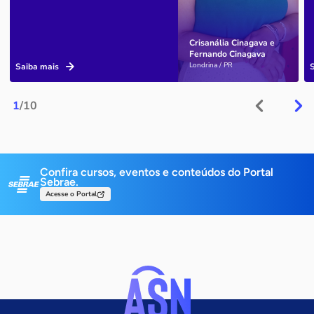
Crisanália Cinagava e
Fernando Cinagava
Londrina / PR
Saiba mais
1
/10
Confira cursos, eventos e conteúdos do Portal
Sebrae.
Acesse o Portal