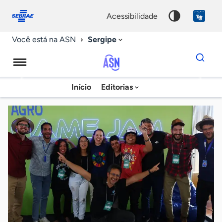
Fale
Acessibilidade
conosco
0
acessibilidade
9
Sergipe
Você está na ASN
Dados
para
busca
Agência
Início
Editorias
Palavra
Sebrae
chave
de
Notícias