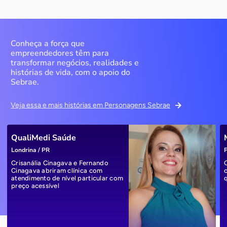
Conheça a força que
empreendedores têm para
transformar negócios, realidades e
histórias de vida, com o apoio do
Sebrae.
Veja essa e mais histórias em Personagens Sebrae
QualiMedi Saúde
Londrina / PR
P
Crisanália Cinagava e Fernando
Cinagava abriram clínica com
atendimento de nível particular com
preço acessível